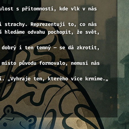
ulost s přítomností, kde vlk v nás
i strachy. Reprezentují to, co nás
š hledáme odvahu pochopit, že svět,
 dobrý i ten temný — se dá zkrotit,
 místo původu formovalo, nemusí nás
í. „
Vyhraje ten, kterého více krmíme.
„