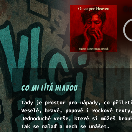
O
Co mi lítá hlavou
Tady je prostor pro nápady, co přilet
Veselé, hravé, popové i rockové texty
Jednoduché verše, které si můžeš brou
Tak se nalaď a nech se unášet.