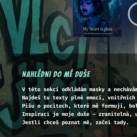
Nahlédni do mé duše
V této sekci odkládám masky a nechává
Najdeš tu texty plné emocí, vnitřních
Píšu o pocitech, které mě formují, bo
Inspirací je moje duše – zranitelná, 
Jestli chceš poznat mě, začni tady.