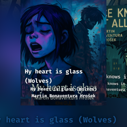
Hy heart is glass
Silent knows i
(Wolves)
Silent knows it
My heart is glass (Wolves)
Martin Bonaventura
Martin Bonaventura Hrošek
y heart is glass (Wolves)