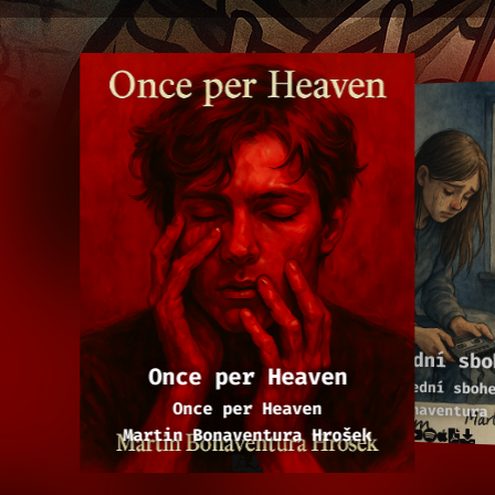
Poslední sbo
Once per Heaven
Poslední sboh
Once per Heaven
Martin Bonaventura
Martin Bonaventura Hrošek