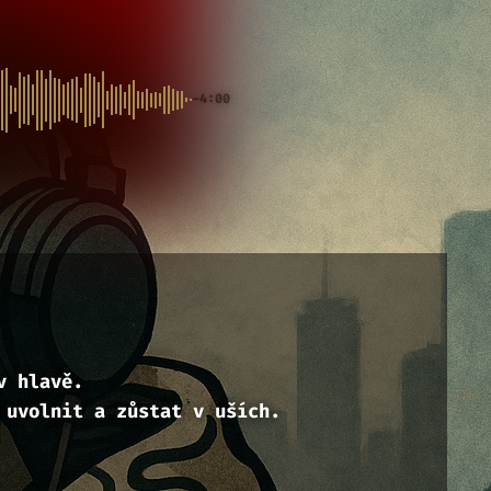
-4:00
v hlavě.
 uvolnit a zůstat v uších.