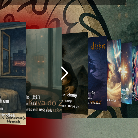
Pálím mosty
Modlitba pro hvězdičku
Magnety
Čardáš mé duše
Pálím mosty
Nezhroutí se domy
Modlitba pro hvězdičku
Martin Bonaventura Hroše
Káva do žil
Magnety
Martin Bonaventura Hrošek
Čardáš mé duše
hem
Martin Bonaventura Hrošek
Nezhroutí se domy
Martin Bonaventura Hrošek
Káva do žil
Martin Bonaventura Hrošek
em
Martin Bonaventura Hrošek
 Hrošek