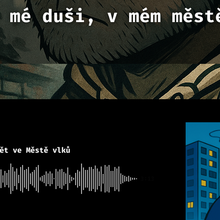
 mé duši, v mém měst
ět ve Městě vlků
-3:13