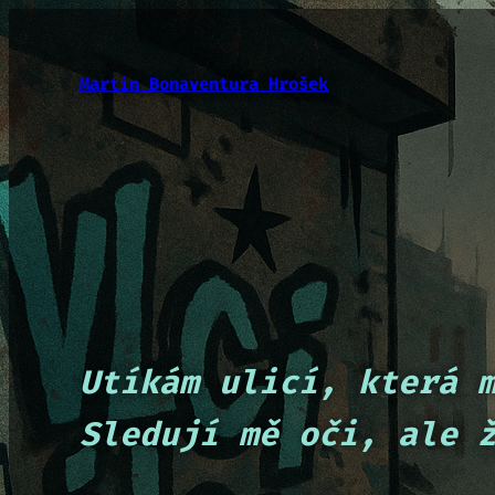
Přeskočit
na
obsah
Martin Bonaventura Hrošek
Utíkám ulicí, která 
Sledují mě oči, ale 