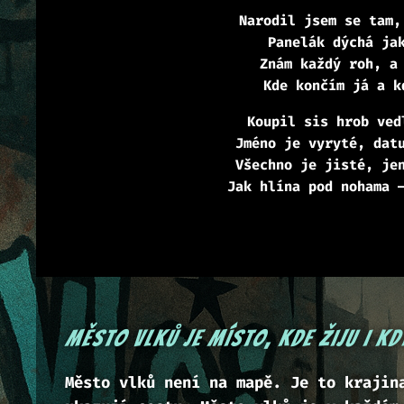
Narodil jsem se tam,
Panelák dýchá ja
Znám každý roh, a
Kde končím já a k
Koupil sis hrob ved
Jméno je vyryté, dat
Všechno je jisté, je
Jak hlína pod nohama 
Město vlků je místo, kde žiju i kd
Město vlků není na mapě. Je to krajin