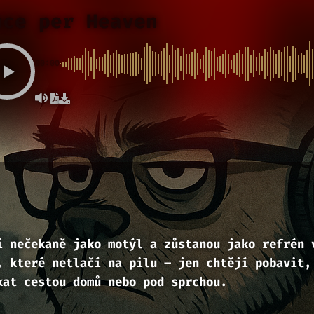
nce per Heaven
00:00
í nečekaně jako motýl a zůstanou jako refrén 
, které netlačí na pilu – jen chtějí pobavit,
kat cestou domů nebo pod sprchou.