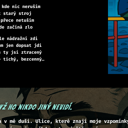
 kde nic neruším
k starý stroj
 přece netuším
de začíná zlo
le nádražní zdi
um jen dopsat jdi
n ty jsi ztracený
— tichý, bezcenný…
yž ho nikdo jiný nevidí.
a v mé duši. Ulice, které znají moje vzpomínk