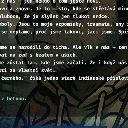
 z nás – jen někdo o tom ještě neví.
ovu a znovu. Je to místo, kde se střetává min
hluboce, že je slyšet jen tlukot srdce.
mboly. Jsou to moje vzpomínky, traumata, sny 
 se neptáme, proč jsme takoví, jací jsme. Spí
sme se narodili do ticha. Ale vlk v nás — ten
vat na zeď s beatem v uších.
me zůstat tam, kde jsme začali. Že i když nás
sti za vlastní svět.
 černého.
“ říká jedno staré indiánské příslov
.
 z betonu.