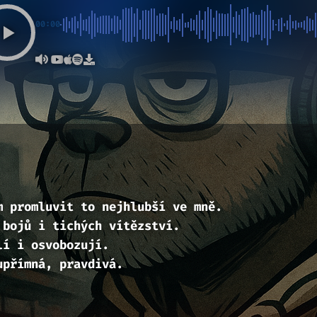
00:00
m promluvit to nejhlubší ve mně.
 bojů i tichých vítězství.
lí i osvobozují.
upřímná, pravdivá.