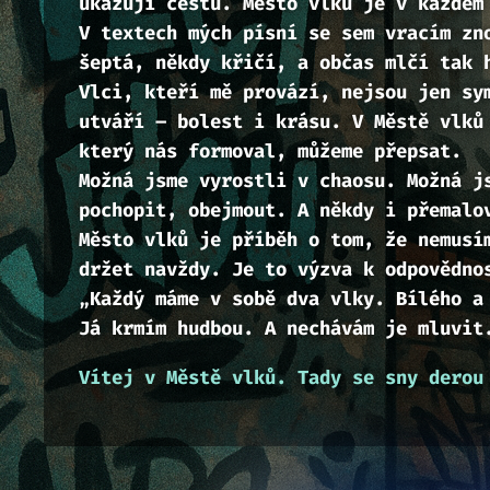
ukazují cestu. Město vlků je v každém
V textech mých písní se sem vracím zn
šeptá, někdy křičí, a občas mlčí tak 
Vlci, kteří mě provází, nejsou jen sy
utváří – bolest i krásu. V Městě vlků
který nás formoval, můžeme přepsat.
Možná jsme vyrostli v chaosu. Možná j
pochopit, obejmout. A někdy i přemalo
Město vlků je příběh o tom, že nemusí
držet navždy. Je to výzva k odpovědno
„
Každý máme v sobě dva vlky. Bílého a
Já krmím hudbou. A nechávám je mluvit
Vítej v Městě vlků. Tady se sny derou