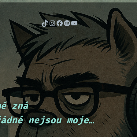
TikTok
Instagram
Facebook
Spotify
YouTube
mě zná
žádné nejsou moje…