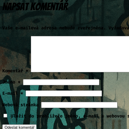
Napsat komentář
Vaše e-mailová adresa nebude zveřejněna.
Vyžadov
Komentář
*
Jméno
*
E-mail
*
Webová stránka
Uložit do prohlížeče jméno, e-mail a webovou 