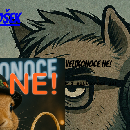
ošek
Velikonoce ne!
1
Velikonoce ne!