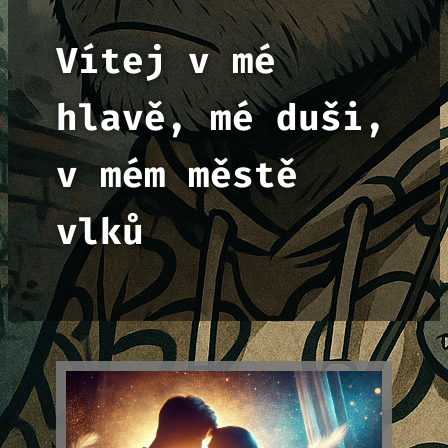
Vítej v mé
hlavě, mé duši,
v mém městě
vlků