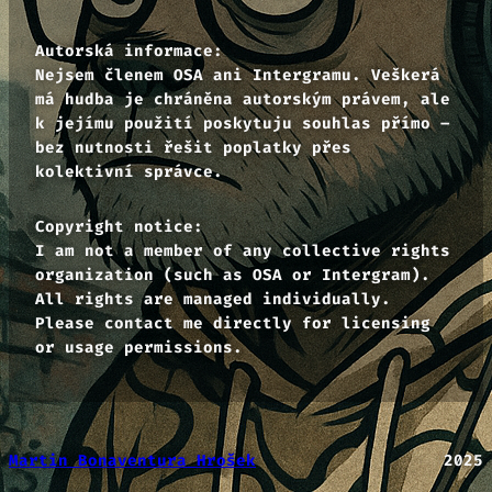
Autorská informace:
Nejsem členem OSA ani Intergramu. Veškerá
má hudba je chráněna autorským právem, ale
k jejímu použití poskytuju souhlas přímo –
bez nutnosti řešit poplatky přes
kolektivní správce.
Copyright notice:
I am not a member of any collective rights
organization (such as OSA or Intergram).
All rights are managed individually.
Please contact me directly for licensing
or usage permissions.
Martin Bonaventura Hrošek
2025