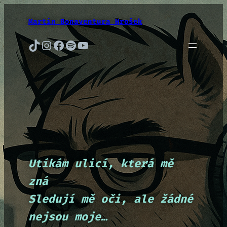
Přeskočit
na
Martin Bonaventura Hrošek
obsah
TikTok
Instagram
Facebook
Spotify
YouTube
Utíkám ulicí, která mě
zná
Sledují mě oči, ale žádné
nejsou moje…