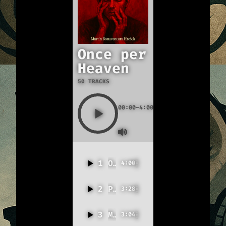
Once per
Heaven
50 TRACKS
00:00
-4:00
1
Once per Heaven
4:00
2
Poslední sbohem
3:28
3
My heart is glass (Wolves)
3:04