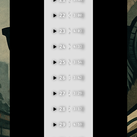
22
Čardáš mé duše
3:00
23
Magnety
4:03
24
Modlitba pro hvězdičku
4:33
25
V mlhách (drakkar)
3:54
26
Pálím mosty
3:42
27
Zemědělský hymnus (rocková verze)
3:29
28
Zemědělský hymnus (rapová verze)
3:17
29
Puzzle lásky
4:59