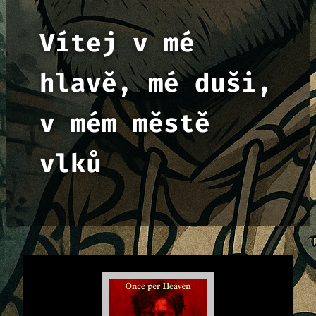
Vítej v mé
hlavě, mé duši,
v mém městě
vlků