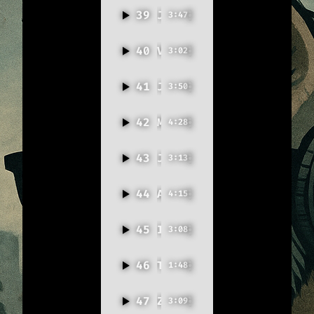
39
Jedeme dál (balada)
3:47
40
V pelíšku
3:02
41
Jsem dva
3:50
42
Melancholie
4:28
43
Jako pták
3:13
44
Ajťákovy Vánoce
4:15
45
I když…
3:08
46
Traktorista
1:48
47
Zahradnická (feat. Žáci 2.Za)
3:09