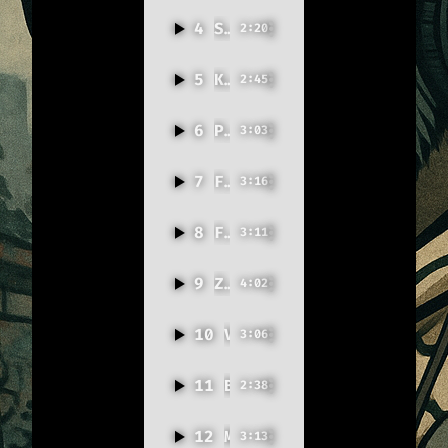
4
Silent knows it all
2:20
5
Květina v betonu
2:45
6
Pod maskou další já
3:03
7
False self & True self (English Version)
3:16
8
False self & True self
3:11
9
Zavři oči
4:02
10
Vlčí kámen
3:06
11
Blue Goldstone
2:38
12
Město beze jména
3:13