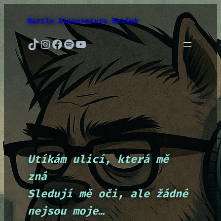
Přeskočit
na
Martin Bonaventura Hrošek
obsah
TikTok
Instagram
Facebook
Spotify
YouTube
Utíkám ulicí, která mě
zná
Sledují mě oči, ale žádné
nejsou moje…