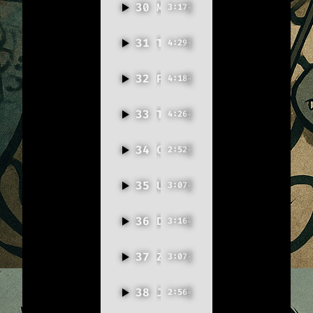
30
Motýlí zpěv
3:17
31
Tati proč?
4:29
32
Proč zase?
4:18
33
Ticho naší lásky
4:26
34
Chemická (feat. Žáci 4.C)
2:52
35
Ukolébavka pro sestřičku
3:07
36
Digitální detox – FOMO
3:16
37
Zkouškové
3:07
38
Jak moc
2:56