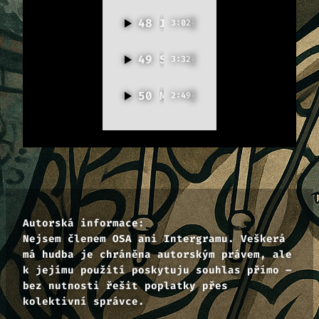
48
Ingliš úča
3:02
49
Spolužačka
3:32
50
Macho kandidát
2:49
Autorská informace:
Nejsem členem OSA ani Intergramu. Veškerá
má hudba je chráněna autorským právem, ale
k jejímu použití poskytuju souhlas přímo –
bez nutnosti řešit poplatky přes
kolektivní správce.