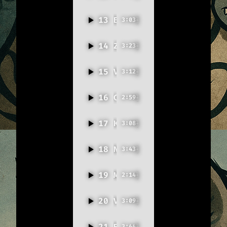
13
Běžím dál
3:03
14
Zavírej víko
3:23
15
Vlci jdou
3:12
16
Cítíš se fajn
2:59
17
Káva do žil
3:08
18
Nezhroutí se domy
3:43
19
Maturita? Ne, dík.
2:14
20
Velikonoce ne!
3:09
21
Bo Slezsko!
3:44